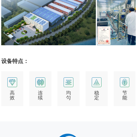
设备特点：
高
连
均
稳
节
效
续
匀
定
能